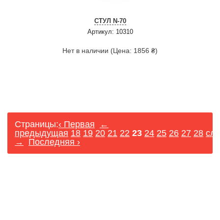
СТУЛ N-70
Артикул: 10310
Нет в наличии (Цена: 1856 ₴)
Страницы:
‹ Первая
←
предыдущая
18
19
20
21
22
23
24
25
26
27
28
сл
→
Последняя ›