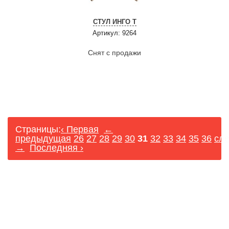
СТУЛ ИНГО Т
Артикул: 9264
Снят с продажи
Страницы:
‹ Первая
←
предыдущая
26
27
28
29
30
31
32
33
34
35
36
сл
→
Последняя ›