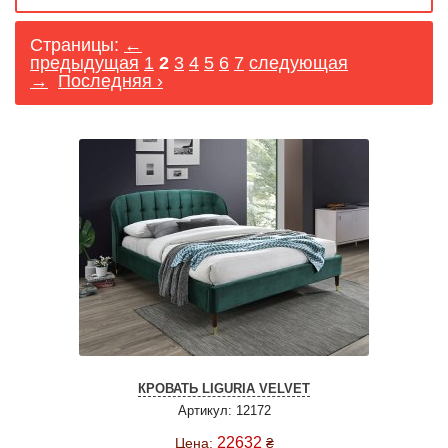
Страницы:
←
предыдущая
1
2
3
4
5
6
7
следующая
→
Последняя ›
КРОВАТЬ LIGURIA VELVET
Артикул: 12172
22632
Цена:
₴