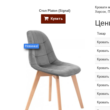
Кровати м
Стол Platon (Signal)
Херсон, П
Купить
Цен
Товар
Кровать 
Новинка!
Кровать 
Кровать
Кровать 
Кровать
Кровать
Кровать
Кровать