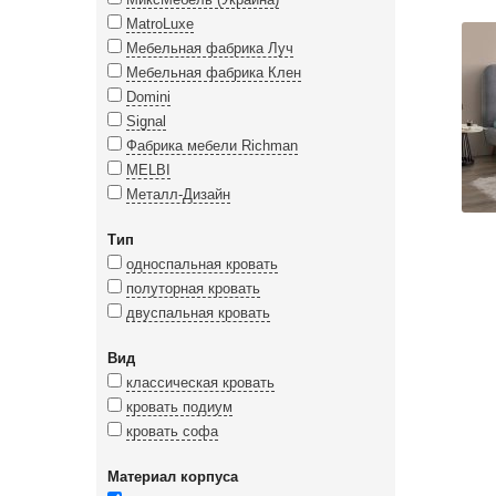
MatroLuxe
Мебельная фабрика Луч
Мебельная фабрика Клен
Domini
Signal
Фабрика мебели Richman
MELBI
Металл-Дизайн
Тип
односпальная кровать
полуторная кровать
двуспальная кровать
Вид
классическая кровать
кровать подиум
кровать софа
Материал корпуса