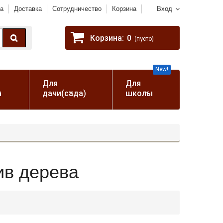
а
Доставка
Сотрудничество
Корзина
Вход
Корзина:
0
(пусто)
New!
Для
Для
а
дачи(сада)
школы
ив дерева