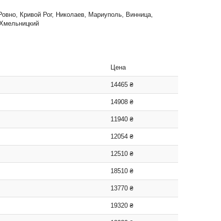
Ровно, Кривой Рог, Николаев, Мариуполь, Винница,
 Хмельницкий
Цена
14465 ₴
14908 ₴
11940 ₴
12054 ₴
12510 ₴
18510 ₴
13770 ₴
19320 ₴