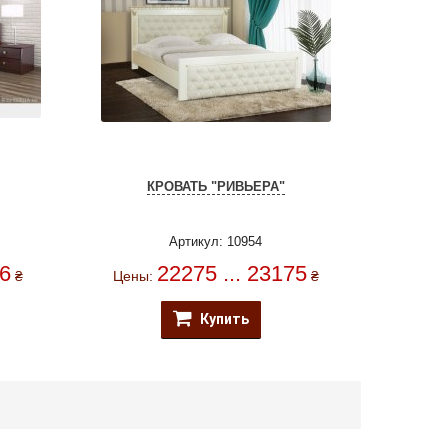
КРОВАТЬ "РИВЬЕРА"
Артикул: 10954
06
22275 ... 23175
₴
Цены:
₴
Купить