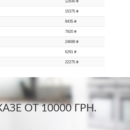
12930 ₴
15375 ₴
9435 ₴
7920 ₴
24698 ₴
6291 ₴
22275 ₴
ЗЕ ОТ 10000 ГРН.