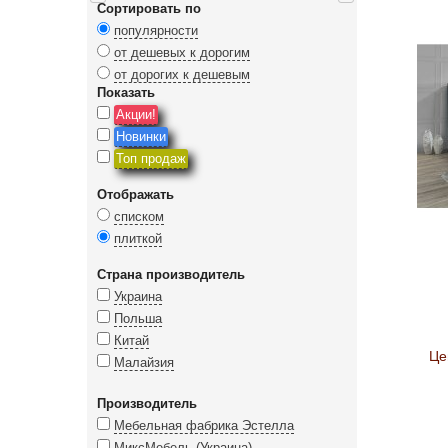
Сортировать по
популярности
от дешевых к дорогим
от дорогих к дешевым
Показать
Акции!
Новинки
Топ продаж
Отображать
списком
плиткой
Страна производитель
Украина
Польша
Китай
Це
Малайзия
Производитель
Мебельная фабрика Эстелла
МиксМебель (Украина)