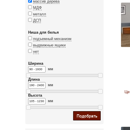
массив дерева
МДФ
металл
ДСП
Ниша для белья
подъемный механизм
выдвижные ящики
нет
Ширина
мм
Длина
мм
Це
Высота
мм
Подобрать