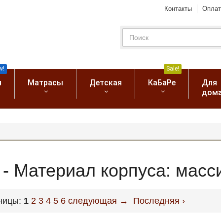
Контакты
Оплат
w!
Sale!
я
Матрасы
Детская
КаБаРе
Для
дом
 - Материал корпуса: масс
ницы:
1
2
3
4
5
6
следующая →
Последняя ›