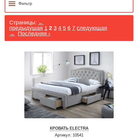
Фильтр
Страницы:
←
предыдущая
1
2
3
4
5
6
7
следующая
→
Последняя ›
КРОВАТЬ ELECTRA
Артикул: 10541