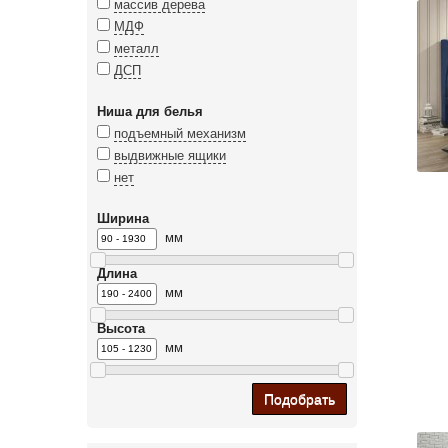
массив дерева
МДФ
металл
ДСП
Ниша для белья
подъемный механизм
выдвижные ящики
нет
Ширина
мм
Длина
мм
Высота
мм
Подобрать