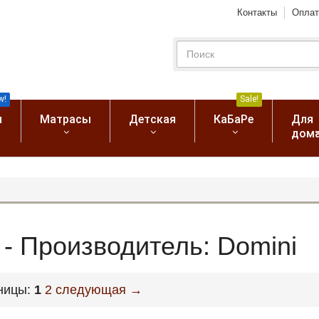
Контакты
Оплат
w!
Sale!
я
Матрасы
Детская
КаБаРе
Для
дом
 - Производитель: Domini
ницы:
1
2
следующая →