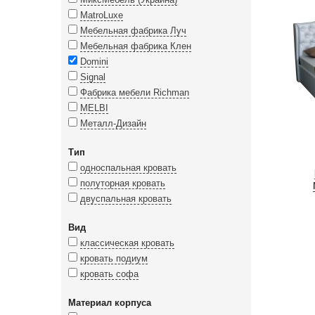
MatroLuxe
Мебельная фабрика Луч
Мебельная фабрика Клен
Domini
Signal
Фабрика мебели Richman
MELBI
Металл-Дизайн
Тип
односпальная кровать
полуторная кровать
двуспальная кровать
Вид
классическая кровать
кровать подиум
кровать софа
Материал корпуса