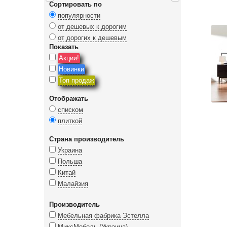
Сортировать по
популярности
от дешевых к дорогим
от дорогих к дешевым
Показать
Акции!
Новинки
Топ продаж
Отображать
списком
плиткой
Страна производитель
Украина
Польша
Китай
Малайзия
Производитель
Мебельная фабрика Эстелла
МиксМебель (Украина)