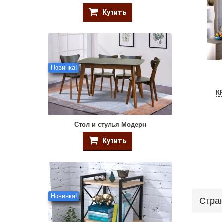
Купить
Новинка!
К
Стол и стулья Модерн
Купить
Новинка!
Стра