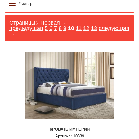
Фильтр
Страницы:
‹ Первая
←
предыдущая
5
6
7
8
9
10
11
12
13
следующая
→
КРОВАТЬ ИМПЕРИЯ
Артикул: 10339