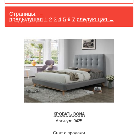
Страницы:
←
предыдущая
1
2
3
4
5
6
7
следующая →
КРОВАТЬ DONA
Артикул: 9425
Снят с продажи