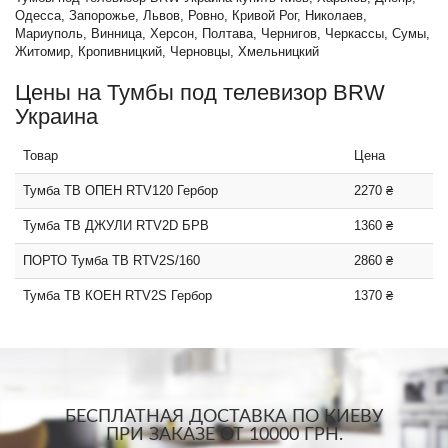
Одесса, Запорожье, Львов, Ровно, Кривой Рог, Николаев,
Мариуполь, Винница, Херсон, Полтава, Чернигов, Черкассы, Сумы,
Житомир, Кропивницкий, Черновцы, Хмельницкий
Цены на Тумбы под телевизор BRW
Украина
Товар
Цена
Тумба ТВ ОПЕН RTV120 Гербор
2270 ₴
Тумба ТВ ДЖУЛИ RTV2D БРВ
1360 ₴
ПОРТО Тумба ТВ RTV2S/160
2860 ₴
Тумба ТВ КОЕН RTV2S Гербор
1370 ₴
БЕСПЛАТНАЯ ДОСТАВКА ПО КИЕВУ
ПРИ ЗАКАЗЕ ОТ 10000 ГРН.