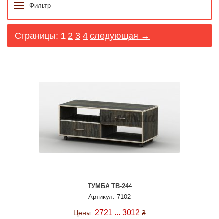
Фильтр
Страницы:
1
2
3
4
следующая →
ТУМБА ТВ-244
Артикул: 7102
2721 ... 3012
Цены:
₴